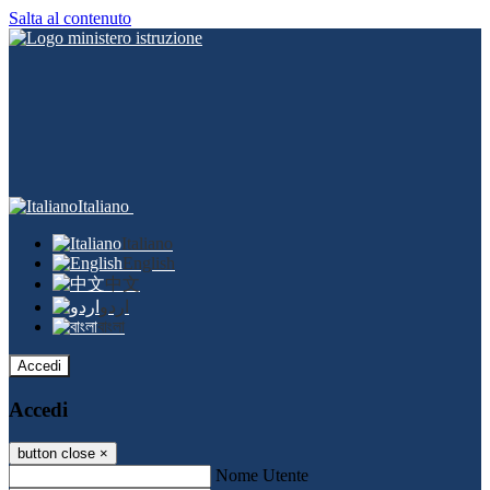
Salta al contenuto
Italiano
Italiano
English
中文
اردو
বাংলা
Accedi
Accedi
button close
×
Nome Utente