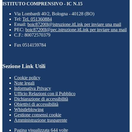
ISTITUTO COMPRENSIVO - IC N.15
Via Lombardi 40/2, Bologna - 40128 (BO)
Tel:
Tel. 051360884
Email:
boic87200l@istruzione.it
Link per inviare una mail
PEC:
boic87200l@pec.istruzione.it
Link per inviare una mail
C.F.: 80072570379
Fax 0514159784
Sezione Link Utili
Cookie policy
Note legali
Informativa Privacy
Ufficio Relazioni con il Pubblico
Dichiarazione di accessibilità
Obiettivi di accessibilità
Whistleblowing
Gestione consensi cookie
Amministrazione trasparente
Pagina visualizzata
644
volte