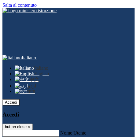
Salta al contenuto
Italiano
Italiano
English
中文
اردو
বাংলা
Accedi
Accedi
button close
×
Nome Utente