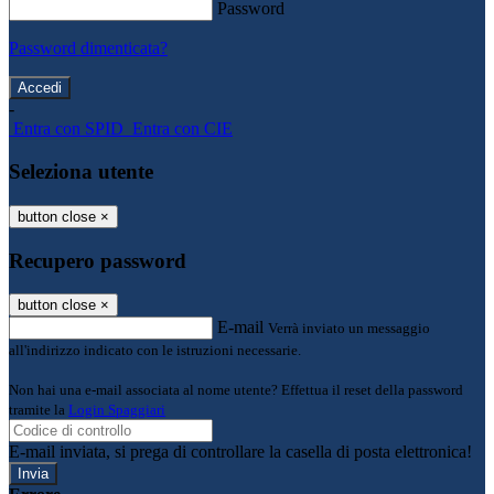
Password
Password dimenticata?
-
Entra con SPID
Entra con CIE
Seleziona utente
button close
×
Recupero password
button close
×
E-mail
Verrà inviato un messaggio
all'indirizzo indicato con le istruzioni necessarie.
Non hai una e-mail associata al nome utente? Effettua il reset della password
tramite la
Login Spaggiari
E-mail inviata, si prega di controllare la casella di posta elettronica!