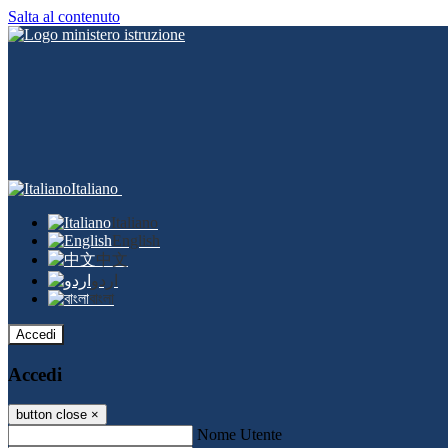
Salta al contenuto
Italiano
Italiano
English
中文
اردو
বাংলা
Accedi
Accedi
button close
×
Nome Utente