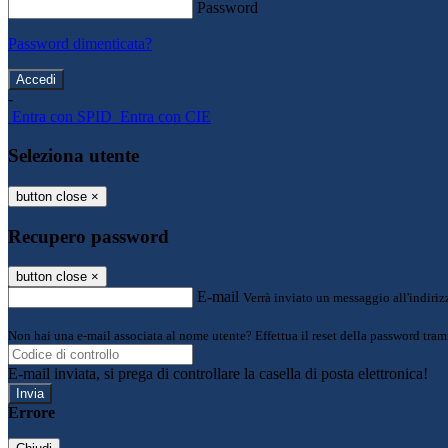
Password
Password dimenticata?
-
Entra con SPID
Entra con CIE
Seleziona utente
button close
×
Recupero password
button close
×
E-mail
Verrà inviato un messaggio all'indirizz
Non hai una e-mail associata al nome utente? Effettua il reset della password tram
E-mail inviata, si prega di controllare la casella di posta elettronica!
Errore