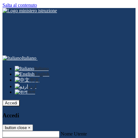
Salta al contenuto
Italiano
Italiano
English
中文
اردو
বাংলা
Accedi
Accedi
button close
×
Nome Utente