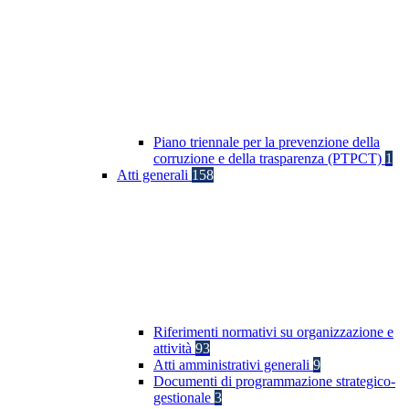
Piano triennale per la prevenzione della
corruzione e della trasparenza (PTPCT)
1
Atti generali
158
Riferimenti normativi su organizzazione e
attività
93
Atti amministrativi generali
9
Documenti di programmazione strategico-
gestionale
3