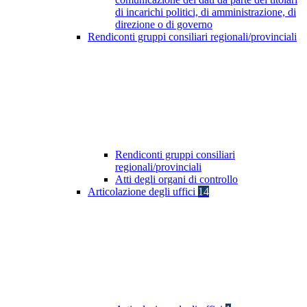
di incarichi politici, di amministrazione, di
direzione o di governo
Rendiconti gruppi consiliari regionali/provinciali
Rendiconti gruppi consiliari
regionali/provinciali
Atti degli organi di controllo
Articolazione degli uffici
14