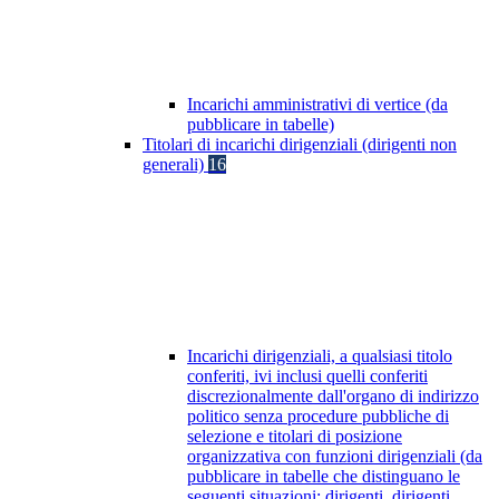
Incarichi amministrativi di vertice (da
pubblicare in tabelle)
Titolari di incarichi dirigenziali (dirigenti non
generali)
16
Incarichi dirigenziali, a qualsiasi titolo
conferiti, ivi inclusi quelli conferiti
discrezionalmente dall'organo di indirizzo
politico senza procedure pubbliche di
selezione e titolari di posizione
organizzativa con funzioni dirigenziali (da
pubblicare in tabelle che distinguano le
seguenti situazioni: dirigenti, dirigenti