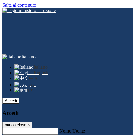
Salta al contenuto
Italiano
Italiano
English
中文
اردو
বাংলা
Accedi
Accedi
button close
×
Nome Utente