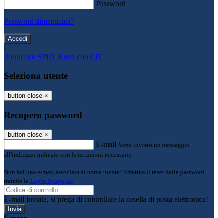
Password
Password dimenticata?
-
Entra con SPID
Entra con CIE
Seleziona utente
button close
×
Recupero password
button close
×
E-mail
Verrà inviato un messaggio
all'indirizzo indicato con le istruzioni necessarie.
Non hai una e-mail associata al nome utente? Effettua il reset della password
tramite la
Login Spaggiari
E-mail inviata, si prega di controllare la casella di posta elettronica!