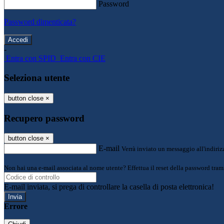
Password
Password dimenticata?
-
Entra con SPID
Entra con CIE
Seleziona utente
button close
×
Recupero password
button close
×
E-mail
Verrà inviato un messaggio all'indirizz
Non hai una e-mail associata al nome utente? Effettua il reset della password tram
E-mail inviata, si prega di controllare la casella di posta elettronica!
Errore