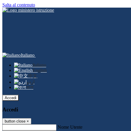
Salta al contenuto
Italiano
Italiano
English
中文
اردو
বাংলা
Accedi
Accedi
button close
×
Nome Utente