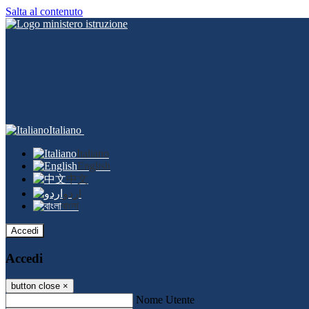
Salta al contenuto
Italiano
Italiano
English
中文
اردو
বাংলা
Accedi
Accedi
button close
×
Nome Utente