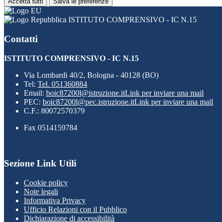
Accetta tutti
Salva le preferenze
ISTITUTO COMPRENSIVO - IC N.15
Contatti
ISTITUTO COMPRENSIVO - IC N.15
Via Lombardi 40/2, Bologna - 40128 (BO)
Tel:
Tel. 051360884
Email:
boic87200l@istruzione.it
Link per inviare una mail
PEC:
boic87200l@pec.istruzione.it
Link per inviare una mail
C.F.: 80072570379
Fax 0514159784
Sezione Link Utili
Cookie policy
Note legali
Informativa Privacy
Ufficio Relazioni con il Pubblico
Dichiarazione di accessibilità