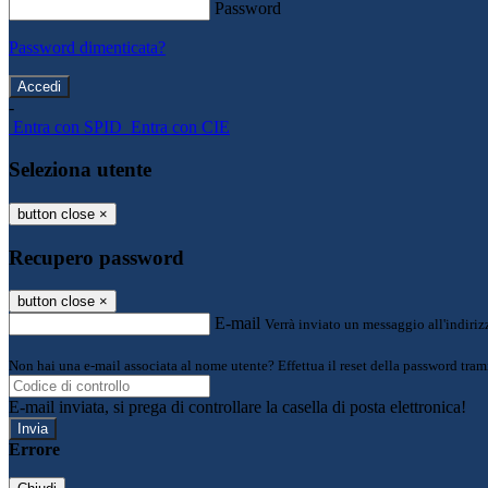
Password
Password dimenticata?
-
Entra con SPID
Entra con CIE
Seleziona utente
button close
×
Recupero password
button close
×
E-mail
Verrà inviato un messaggio all'indirizz
Non hai una e-mail associata al nome utente? Effettua il reset della password tram
E-mail inviata, si prega di controllare la casella di posta elettronica!
Errore