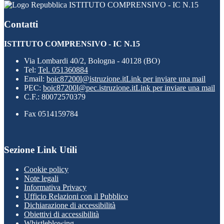
ISTITUTO COMPRENSIVO - IC N.15
Contatti
ISTITUTO COMPRENSIVO - IC N.15
Via Lombardi 40/2, Bologna - 40128 (BO)
Tel:
Tel. 051360884
Email:
boic87200l@istruzione.it
Link per inviare una mail
PEC:
boic87200l@pec.istruzione.it
Link per inviare una mail
C.F.: 80072570379
Fax 0514159784
Sezione Link Utili
Cookie policy
Note legali
Informativa Privacy
Ufficio Relazioni con il Pubblico
Dichiarazione di accessibilità
Obiettivi di accessibilità
Whistleblowing