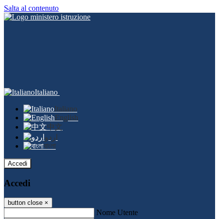
Salta al contenuto
Italiano
Italiano
English
中文
اردو
বাংলা
Accedi
Accedi
button close
×
Nome Utente