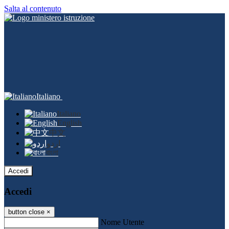
Salta al contenuto
Italiano
Italiano
English
中文
اردو
বাংলা
Accedi
Accedi
button close
×
Nome Utente