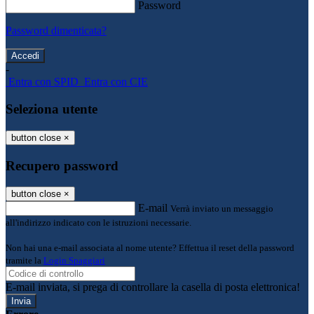
Password
Password dimenticata?
-
Entra con SPID
Entra con CIE
Seleziona utente
button close
×
Recupero password
button close
×
E-mail
Verrà inviato un messaggio
all'indirizzo indicato con le istruzioni necessarie.
Non hai una e-mail associata al nome utente? Effettua il reset della password
tramite la
Login Spaggiari
E-mail inviata, si prega di controllare la casella di posta elettronica!