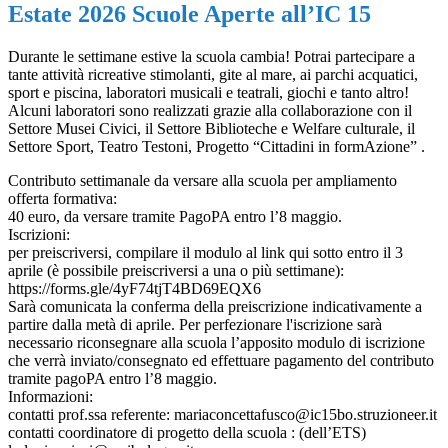
Estate 2026 Scuole Aperte all’IC 15
Durante le settimane estive la scuola cambia! Potrai partecipare a
tante attività ricreative stimolanti, gite al mare, ai parchi acquatici,
sport e piscina, laboratori musicali e teatrali, giochi e tanto altro!
Alcuni laboratori sono realizzati grazie alla collaborazione con il
Settore Musei Civici, il Settore Biblioteche e Welfare culturale, il
Settore Sport, Teatro Testoni, Progetto “Cittadini in formAzione” .
Contributo settimanale da versare alla scuola per ampliamento
offerta formativa:
40 euro, da versare tramite PagoPA entro l’8 maggio.
Iscrizioni:
per preiscriversi, compilare il modulo al link qui sotto entro il 3
aprile (è possibile preiscriversi a una o più settimane):
https://forms.gle/4yF74tjT4BD69EQX6
Sarà comunicata la conferma della preiscrizione indicativamente a
partire dalla metà di aprile. Per perfezionare l'iscrizione sarà
necessario riconsegnare alla scuola l’apposito modulo di iscrizione
che verrà inviato/consegnato ed effettuare pagamento del contributo
tramite pagoPA entro l’8 maggio.
Informazioni:
contatti prof.ssa referente: mariaconcettafusco@ic15bo.struzioneer.it
contatti coordinatore di progetto della scuola : (dell’ETS)