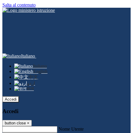
Salta al contenuto
Italiano
Italiano
English
中文
اردو
বাংলা
Accedi
Accedi
button close
×
Nome Utente