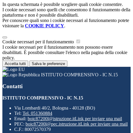
In questa schermata è possibile scegliere quali cookie consentire.
I cookie necessari sono quelli che consentono il funzionamento della
piattaforma e non è possibile disabilitarli.
Per conoscere quali sono i cookie necessari al funzionamento potete
visionare la
COOKIE POLICY
.
Cookie necessari per il funzionamento
I cookie necessari per il funzionamento non possono essere
disabilitati. È possibile consultare l'elenco nella pagina della cookie
policy.
Accetta tutti
Salva le preferenze
ISTITUTO COMPRENSIVO - IC N.15
Contatti
ISTITUTO COMPRENSIVO - IC N.15
Via Lombardi 40/2, Bologna - 40128 (BO)
Tel:
Tel. 051360884
Email:
boic87200l@istruzione.it
Link per inviare una mail
PEC:
boic87200l@pec.istruzione.it
Link per inviare una mail
C.F.: 80072570379