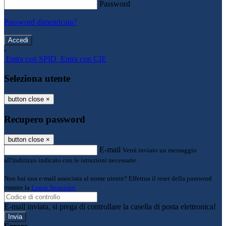
Password
Password dimenticata?
-
Entra con SPID
Entra con CIE
Seleziona utente
button close
×
Recupero password
button close
×
E-mail
Verrà inviato un messaggio
all'indirizzo indicato con le istruzioni necessarie.
Non hai una e-mail associata al nome utente? Effettua il reset della password
tramite la
Login Spaggiari
E-mail inviata, si prega di controllare la casella di posta elettronica!