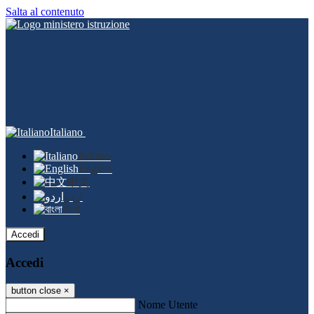
Salta al contenuto
Italiano
Italiano
English
中文
اردو
বাংলা
Accedi
Accedi
button close
×
Nome Utente