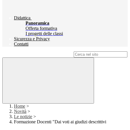
Didattica
Panoramica
Offerta formativa
I progetti delle classi
Sicurezza e Privacy
Contatti
Campo di ricerca per le pagine del sito
Home
>
Novità
>
Le notizie
>
Formazione Docenti "Dai voti ai giudizi descrittivi