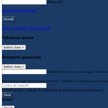
Password
Password dimenticata?
-
Entra con SPID
Entra con CIE
Seleziona utente
button close
×
Recupero password
button close
×
E-mail
Verrà inviato un messaggio all'indirizz
Non hai una e-mail associata al nome utente? Effettua il reset della password tram
E-mail inviata, si prega di controllare la casella di posta elettronica!
Errore