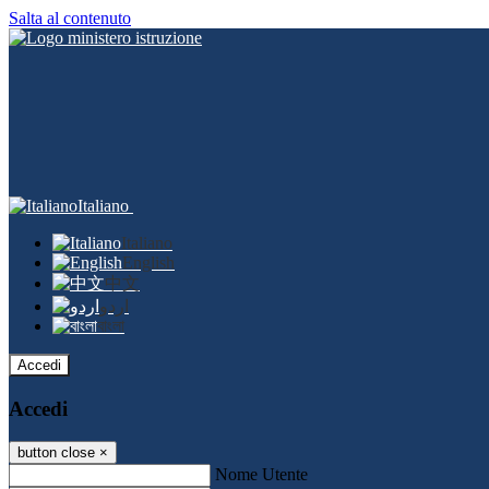
Salta al contenuto
Italiano
Italiano
English
中文
اردو
বাংলা
Accedi
Accedi
button close
×
Nome Utente