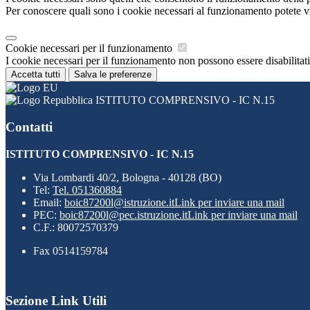
Per conoscere quali sono i cookie necessari al funzionamento potete v
Cookie necessari per il funzionamento
I cookie necessari per il funzionamento non possono essere disabilitati.
Accetta tutti
Salva le preferenze
ISTITUTO COMPRENSIVO - IC N.15
Contatti
ISTITUTO COMPRENSIVO - IC N.15
Via Lombardi 40/2, Bologna - 40128 (BO)
Tel:
Tel. 051360884
Email:
boic87200l@istruzione.it
Link per inviare una mail
PEC:
boic87200l@pec.istruzione.it
Link per inviare una mail
C.F.: 80072570379
Fax 0514159784
Sezione Link Utili