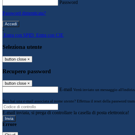
Password
Password dimenticata?
-
Entra con SPID
Entra con CIE
Seleziona utente
button close
×
Recupero password
button close
×
E-mail
Verrà inviato un messaggio all'indirizz
Non hai una e-mail associata al nome utente? Effettua il reset della password tram
E-mail inviata, si prega di controllare la casella di posta elettronica!
Errore