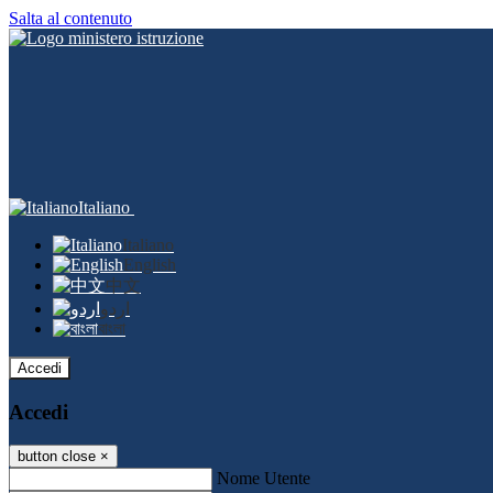
Salta al contenuto
Italiano
Italiano
English
中文
اردو
বাংলা
Accedi
Accedi
button close
×
Nome Utente