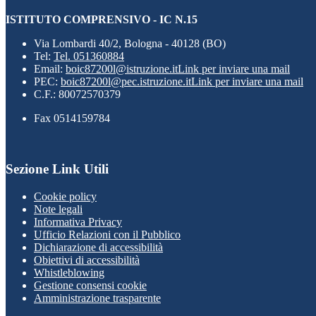
ISTITUTO COMPRENSIVO - IC N.15
Via Lombardi 40/2, Bologna - 40128 (BO)
Tel:
Tel. 051360884
Email:
boic87200l@istruzione.it
Link per inviare una mail
PEC:
boic87200l@pec.istruzione.it
Link per inviare una mail
C.F.: 80072570379
Fax 0514159784
Sezione Link Utili
Cookie policy
Note legali
Informativa Privacy
Ufficio Relazioni con il Pubblico
Dichiarazione di accessibilità
Obiettivi di accessibilità
Whistleblowing
Gestione consensi cookie
Amministrazione trasparente