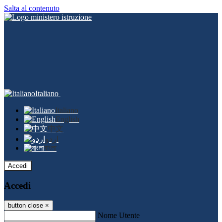
Salta al contenuto
Italiano
Italiano
English
中文
اردو
বাংলা
Accedi
Accedi
button close
×
Nome Utente