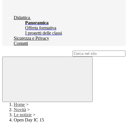
Didattica
Panoramica
Offerta formativa
I progetti delle classi
Sicurezza e Privacy
Contatti
Campo di ricerca per le pagine del sito
Home
>
Novità
>
Le notizie
>
Open Day IC 15