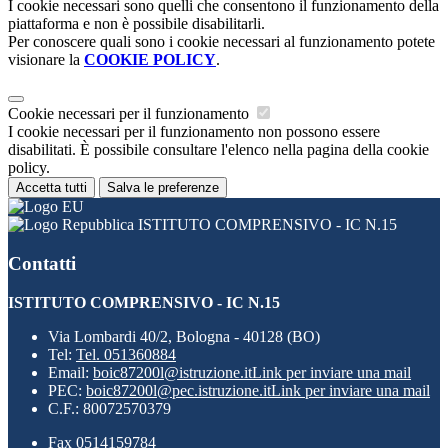
I cookie necessari sono quelli che consentono il funzionamento della
piattaforma e non è possibile disabilitarli.
Per conoscere quali sono i cookie necessari al funzionamento potete
visionare la
COOKIE POLICY
.
Cookie necessari per il funzionamento
I cookie necessari per il funzionamento non possono essere
disabilitati. È possibile consultare l'elenco nella pagina della cookie
policy.
Accetta tutti
Salva le preferenze
ISTITUTO COMPRENSIVO - IC N.15
Contatti
ISTITUTO COMPRENSIVO - IC N.15
Via Lombardi 40/2, Bologna - 40128 (BO)
Tel:
Tel. 051360884
Email:
boic87200l@istruzione.it
Link per inviare una mail
PEC:
boic87200l@pec.istruzione.it
Link per inviare una mail
C.F.: 80072570379
Fax 0514159784