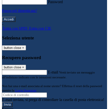
Password
Password dimenticata?
-
Entra con SPID
Entra con CIE
Seleziona utente
button close
×
Recupero password
button close
×
E-mail
Verrà inviato un messaggio
all'indirizzo indicato con le istruzioni necessarie.
Non hai una e-mail associata al nome utente? Effettua il reset della password
tramite la
Login Spaggiari
E-mail inviata, si prega di controllare la casella di posta elettronica!