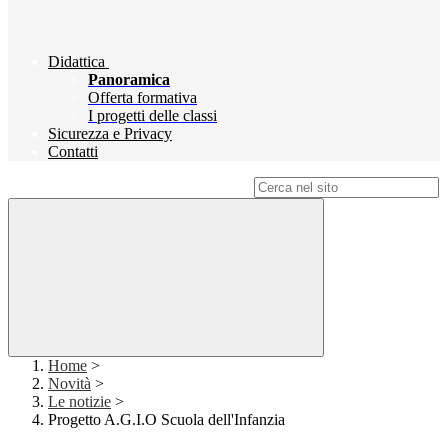
Didattica
Panoramica
Offerta formativa
I progetti delle classi
Sicurezza e Privacy
Contatti
Campo di ricerca per le pagine del sito
Home
>
Novità
>
Le notizie
>
Progetto A.G.I.O Scuola dell'Infanzia