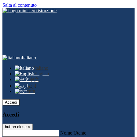
Salta al contenuto
Italiano
Italiano
English
中文
اردو
বাংলা
Accedi
Accedi
button close
×
Nome Utente