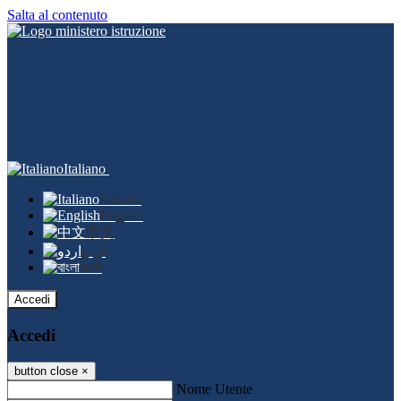
Salta al contenuto
Italiano
Italiano
English
中文
اردو
বাংলা
Accedi
Accedi
button close
×
Nome Utente