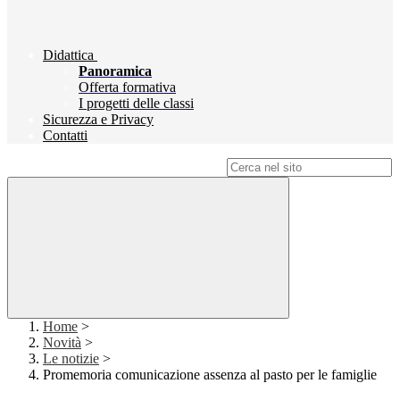
Didattica
Panoramica
Offerta formativa
I progetti delle classi
Sicurezza e Privacy
Contatti
Campo di ricerca per le pagine del sito
Home
>
Novità
>
Le notizie
>
Promemoria comunicazione assenza al pasto per le famiglie