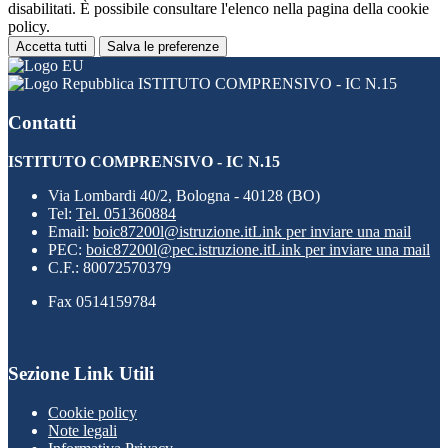
disabilitati. È possibile consultare l'elenco nella pagina della cookie
policy.
Accetta tutti
Salva le preferenze
ISTITUTO COMPRENSIVO - IC N.15
Contatti
ISTITUTO COMPRENSIVO - IC N.15
Via Lombardi 40/2, Bologna - 40128 (BO)
Tel:
Tel. 051360884
Email:
boic87200l@istruzione.it
Link per inviare una mail
PEC:
boic87200l@pec.istruzione.it
Link per inviare una mail
C.F.: 80072570379
Fax 0514159784
Sezione Link Utili
Cookie policy
Note legali