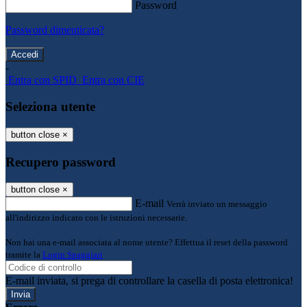
Password
Password dimenticata?
-
Entra con SPID
Entra con CIE
Seleziona utente
button close
×
Recupero password
button close
×
E-mail
Verrà inviato un messaggio
all'indirizzo indicato con le istruzioni necessarie.
Non hai una e-mail associata al nome utente? Effettua il reset della password
tramite la
Login Spaggiari
E-mail inviata, si prega di controllare la casella di posta elettronica!