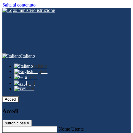
Salta al contenuto
Italiano
Italiano
English
中文
اردو
বাংলা
Accedi
Accedi
button close
×
Nome Utente