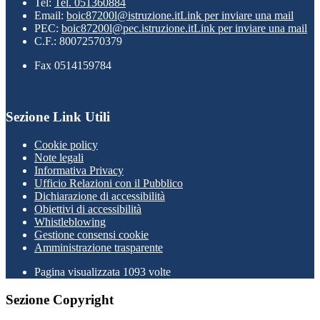
Tel:
Tel. 051360884
Email:
boic87200l@istruzione.it
Link per inviare una mail
PEC:
boic87200l@pec.istruzione.it
Link per inviare una mail
C.F.: 80072570379
Fax 0514159784
Sezione Link Utili
Cookie policy
Note legali
Informativa Privacy
Ufficio Relazioni con il Pubblico
Dichiarazione di accessibilità
Obiettivi di accessibilità
Whistleblowing
Gestione consensi cookie
Amministrazione trasparente
Pagina visualizzata
1093
volte
Sezione Copyright