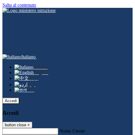
Salta al contenuto
Italiano
Italiano
English
中文
اردو
বাংলা
Accedi
Accedi
button close
×
Nome Utente