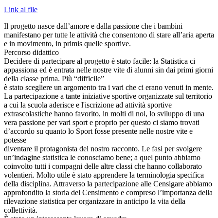
Link al file
Il progetto nasce dall’amore e dalla passione che i bambini
manifestano per tutte le attività che consentono di stare all’aria aperta
e in movimento, in primis quelle sportive.
Percorso didattico
Decidere di partecipare al progetto è stato facile: la Statistica ci
appassiona ed è entrata nelle nostre vite di alunni sin dai primi giorni
della classe prima. Più “difficile”
è stato scegliere un argomento tra i vari che ci erano venuti in mente.
La partecipazione a tante iniziative sportive organizzate sul territorio
a cui la scuola aderisce e l'iscrizione ad attività sportive
extrascolastiche hanno favorito, in molti di noi, lo sviluppo di una
vera passione per vari sport e proprio per questo ci siamo trovati
d’accordo su quanto lo Sport fosse presente nelle nostre vite e
potesse
diventare il protagonista del nostro racconto. Le fasi per svolgere
un’indagine statistica le conosciamo bene; a quel punto abbiamo
coinvolto tutti i compagni delle altre classi che hanno collaborato
volentieri. Molto utile è stato apprendere la terminologia specifica
della disciplina. Attraverso la partecipazione alle Censigare abbiamo
approfondito la storia del Censimento e compreso l’importanza della
rilevazione statistica per organizzare in anticipo la vita della
collettività.