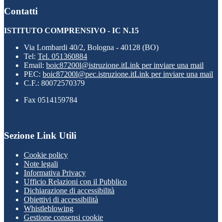
Contatti
ISTITUTO COMPRENSIVO - IC N.15
Via Lombardi 40/2, Bologna - 40128 (BO)
Tel:
Tel. 051360884
Email:
boic87200l@istruzione.it
Link per inviare una mail
PEC:
boic87200l@pec.istruzione.it
Link per inviare una mail
C.F.: 80072570379
Fax 0514159784
Sezione Link Utili
Cookie policy
Note legali
Informativa Privacy
Ufficio Relazioni con il Pubblico
Dichiarazione di accessibilità
Obiettivi di accessibilità
Whistleblowing
Gestione consensi cookie