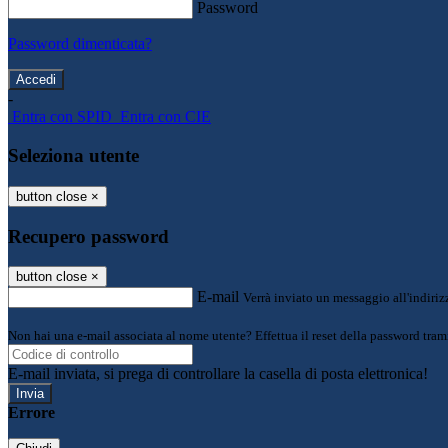
Password
Password dimenticata?
-
Entra con SPID
Entra con CIE
Seleziona utente
button close
×
Recupero password
button close
×
E-mail
Verrà inviato un messaggio all'indirizz
Non hai una e-mail associata al nome utente? Effettua il reset della password tram
E-mail inviata, si prega di controllare la casella di posta elettronica!
Errore