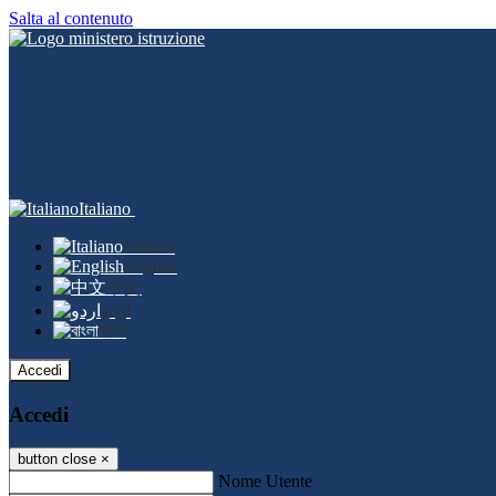
Salta al contenuto
Italiano
Italiano
English
中文
اردو
বাংলা
Accedi
Accedi
button close
×
Nome Utente