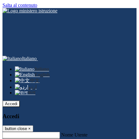
Salta al contenuto
Italiano
Italiano
English
中文
اردو
বাংলা
Accedi
Accedi
button close
×
Nome Utente