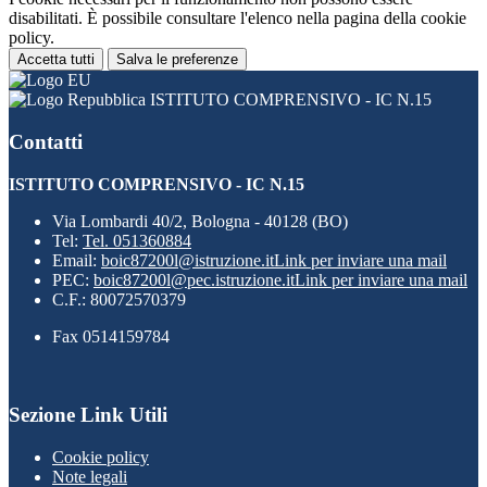
disabilitati. È possibile consultare l'elenco nella pagina della cookie
policy.
Accetta tutti
Salva le preferenze
ISTITUTO COMPRENSIVO - IC N.15
Contatti
ISTITUTO COMPRENSIVO - IC N.15
Via Lombardi 40/2, Bologna - 40128 (BO)
Tel:
Tel. 051360884
Email:
boic87200l@istruzione.it
Link per inviare una mail
PEC:
boic87200l@pec.istruzione.it
Link per inviare una mail
C.F.: 80072570379
Fax 0514159784
Sezione Link Utili
Cookie policy
Note legali