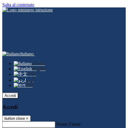
Salta al contenuto
Italiano
Italiano
English
中文
اردو
বাংলা
Accedi
Accedi
button close
×
Nome Utente