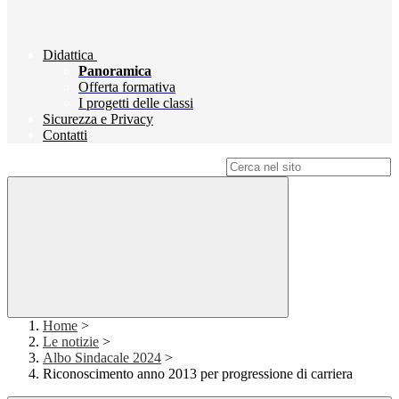
Didattica
Panoramica
Offerta formativa
I progetti delle classi
Sicurezza e Privacy
Contatti
Campo di ricerca per le pagine del sito
Home
>
Le notizie
>
Albo Sindacale 2024
>
Riconoscimento anno 2013 per progressione di carriera