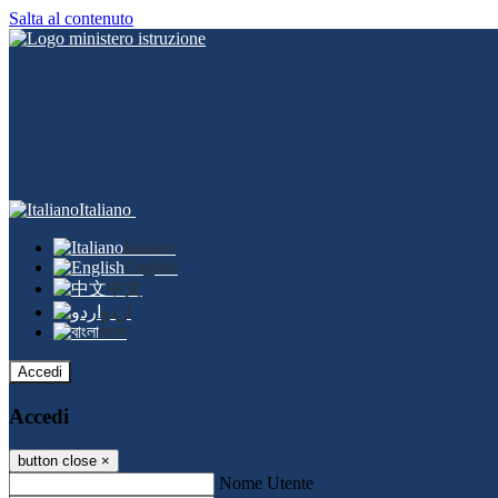
Salta al contenuto
Italiano
Italiano
English
中文
اردو
বাংলা
Accedi
Accedi
button close
×
Nome Utente