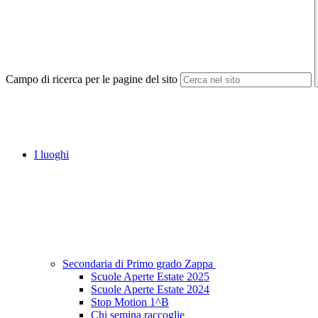
Campo di ricerca per le pagine del sito
I luoghi
Secondaria di Primo grado Zappa
Scuole Aperte Estate 2025
Scuole Aperte Estate 2024
Stop Motion 1^B
Chi semina raccoglie