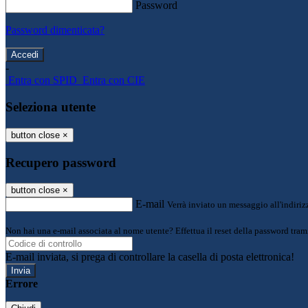
Password
Password dimenticata?
-
Entra con SPID
Entra con CIE
Seleziona utente
button close
×
Recupero password
button close
×
E-mail
Verrà inviato un messaggio all'indirizz
Non hai una e-mail associata al nome utente? Effettua il reset della password tram
E-mail inviata, si prega di controllare la casella di posta elettronica!
Errore