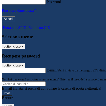
Password
Password dimenticata?
-
Entra con SPID
Entra con CIE
Seleziona utente
button close
×
Recupero password
button close
×
E-mail
Verrà inviato un messaggio all'indirizz
Non hai una e-mail associata al nome utente? Effettua il reset della password tram
E-mail inviata, si prega di controllare la casella di posta elettronica!
Errore