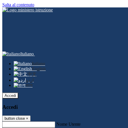
Salta al contenuto
Italiano
Italiano
English
中文
اردو
বাংলা
Accedi
Accedi
button close
×
Nome Utente