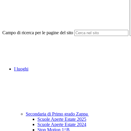
Campo di ricerca per le pagine del sito
I luoghi
Secondaria di Primo grado Zappa
Scuole Aperte Estate 2025
Scuole Aperte Estate 2024
Stop Motion 1^B