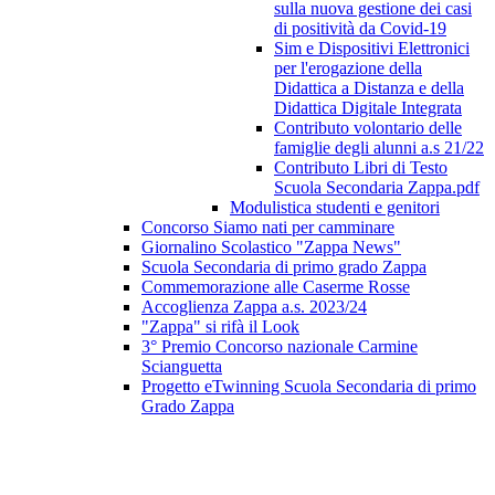
sulla nuova gestione dei casi
di positività da Covid-19
Sim e Dispositivi Elettronici
per l'erogazione della
Didattica a Distanza e della
Didattica Digitale Integrata
Contributo volontario delle
famiglie degli alunni a.s 21/22
Contributo Libri di Testo
Scuola Secondaria Zappa.pdf
Modulistica studenti e genitori
Concorso Siamo nati per camminare
Giornalino Scolastico "Zappa News"
Scuola Secondaria di primo grado Zappa
Commemorazione alle Caserme Rosse
Accoglienza Zappa a.s. 2023/24
"Zappa" si rifà il Look
3° Premio Concorso nazionale Carmine
Scianguetta
Progetto eTwinning Scuola Secondaria di primo
Grado Zappa