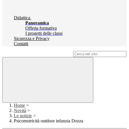
Didattica
Panoramica
Offerta formativa
I progetti delle classi
Sicurezza e Privacy
Contatti
Campo di ricerca per le pagine del sito
Home
>
Novità
>
Le notizie
>
Psicomotricità outdoor infanzia Dozza