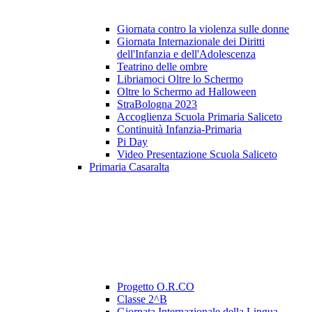
Giornata contro la violenza sulle donne
Giornata Internazionale dei Diritti
dell'Infanzia e dell'Adolescenza
Teatrino delle ombre
Libriamoci Oltre lo Schermo
Oltre lo Schermo ad Halloween
StraBologna 2023
Accoglienza Scuola Primaria Saliceto
Continuità Infanzia-Primaria
Pi Day
Video Presentazione Scuola Saliceto
Primaria Casaralta
Progetto O.R.CO
Classe 2^B
Giornata Internazionale della Lingua