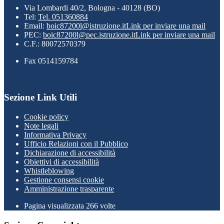
Via Lombardi 40/2, Bologna - 40128 (BO)
Tel:
Tel. 051360884
Email:
boic87200l@istruzione.it
Link per inviare una mail
PEC:
boic87200l@pec.istruzione.it
Link per inviare una mail
C.F.: 80072570379
Fax 0514159784
Sezione Link Utili
Cookie policy
Note legali
Informativa Privacy
Ufficio Relazioni con il Pubblico
Dichiarazione di accessibilità
Obiettivi di accessibilità
Whistleblowing
Gestione consensi cookie
Amministrazione trasparente
Pagina visualizzata
266
volte