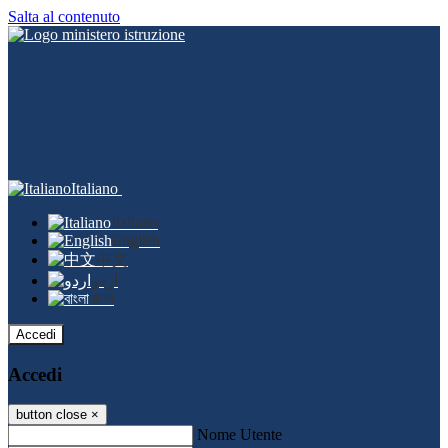
Salta al contenuto
Italiano
Italiano
English
中文
اردو
বাংলা
Accedi
Accedi
button close
×
Nome Utente