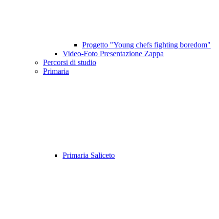
Progetto "Young chefs fighting boredom"
Video-Foto Presentazione Zappa
Percorsi di studio
Primaria
Primaria Saliceto