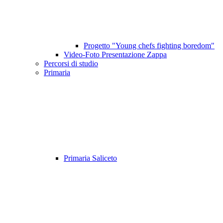
Progetto "Young chefs fighting boredom"
Video-Foto Presentazione Zappa
Percorsi di studio
Primaria
Primaria Saliceto