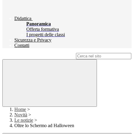
Didattica
Panoramica
Offerta formativa
I progetti delle classi
Sicurezza e Privacy
Contatti
Campo di ricerca per le pagine del sito
Home
>
Novità
>
Le notizie
>
Oltre lo Schermo ad Halloween