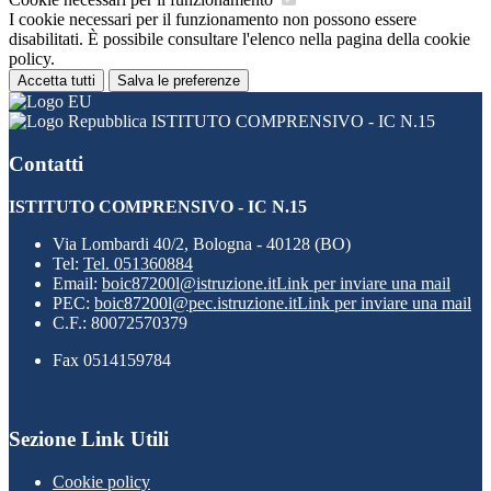
I cookie necessari per il funzionamento non possono essere
disabilitati. È possibile consultare l'elenco nella pagina della cookie
policy.
Accetta tutti
Salva le preferenze
ISTITUTO COMPRENSIVO - IC N.15
Contatti
ISTITUTO COMPRENSIVO - IC N.15
Via Lombardi 40/2, Bologna - 40128 (BO)
Tel:
Tel. 051360884
Email:
boic87200l@istruzione.it
Link per inviare una mail
PEC:
boic87200l@pec.istruzione.it
Link per inviare una mail
C.F.: 80072570379
Fax 0514159784
Sezione Link Utili
Cookie policy