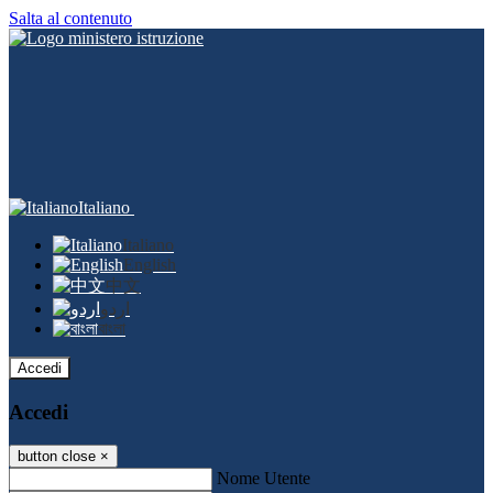
Salta al contenuto
Italiano
Italiano
English
中文
اردو
বাংলা
Accedi
Accedi
button close
×
Nome Utente