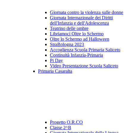
Giornata contro la violenza sulle donne
Giornata Internazionale dei Diritti
dell'Infanzia e dell'Adolescenza
Teatrino delle ombre
Libriamoci Oltre lo Schermo
Oltre lo Schermo ad Halloween
StraBologna 2023
Accoglienza Scuola Primaria Saliceto
Continuità Infanzia-Primaria
Pi Day
Video Presentazione Scuola Saliceto
Primaria Casaralta
Progetto O.R.CO
Classe 2^B
Giornata Internazionale della Lingua