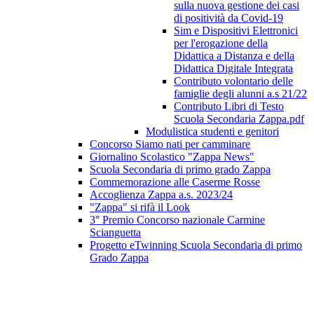
sulla nuova gestione dei casi
di positività da Covid-19
Sim e Dispositivi Elettronici
per l'erogazione della
Didattica a Distanza e della
Didattica Digitale Integrata
Contributo volontario delle
famiglie degli alunni a.s 21/22
Contributo Libri di Testo
Scuola Secondaria Zappa.pdf
Modulistica studenti e genitori
Concorso Siamo nati per camminare
Giornalino Scolastico "Zappa News"
Scuola Secondaria di primo grado Zappa
Commemorazione alle Caserme Rosse
Accoglienza Zappa a.s. 2023/24
"Zappa" si rifà il Look
3° Premio Concorso nazionale Carmine
Scianguetta
Progetto eTwinning Scuola Secondaria di primo
Grado Zappa