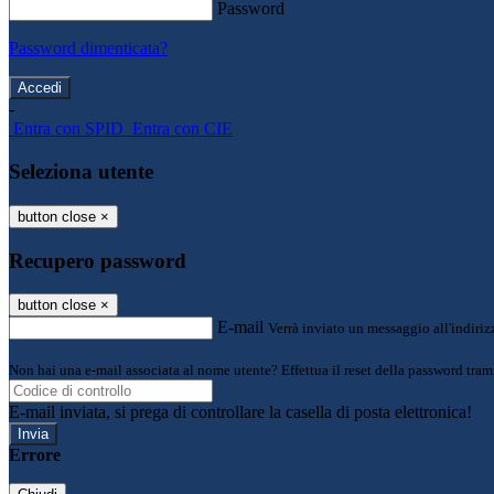
Password
Password dimenticata?
-
Entra con SPID
Entra con CIE
Seleziona utente
button close
×
Recupero password
button close
×
E-mail
Verrà inviato un messaggio all'indirizz
Non hai una e-mail associata al nome utente? Effettua il reset della password tram
E-mail inviata, si prega di controllare la casella di posta elettronica!
Errore