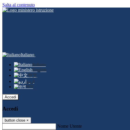
Salta al contenuto
Italiano
Italiano
English
中文
اردو
বাংলা
Accedi
Accedi
button close
×
Nome Utente