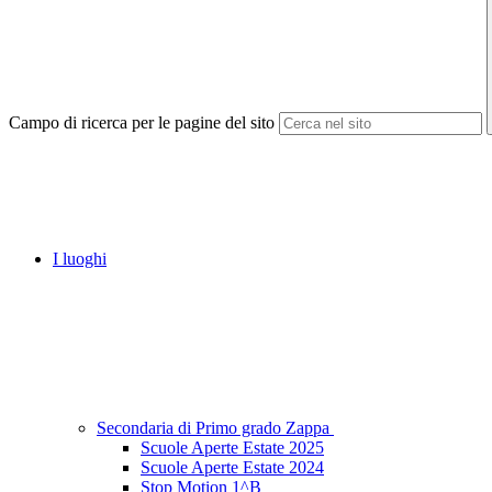
Campo di ricerca per le pagine del sito
I luoghi
Secondaria di Primo grado Zappa
Scuole Aperte Estate 2025
Scuole Aperte Estate 2024
Stop Motion 1^B