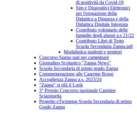
di positività da Covid-19
Sim e Dispositivi Elettronici
per l'erogazione della
Didattica a Distanza e della
Didattica Digitale Integrata
Contributo volontario delle
famiglie degli alunni a.s 21/22
Contributo Libri di Testo
Scuola Secondaria Zappa.pdf
Modulistica studenti e genitori
Concorso Siamo nati per camminare
Giornalino Scolastico "Zappa News"
Scuola Secondaria di primo grado Zappa
Commemorazione alle Caserme Rosse
Accoglienza Zappa a.s. 2023/24
"Zappa" si rifà il Look
3° Premio Concorso nazionale Carmine
Scianguetta
Progetto eTwinning Scuola Secondaria di primo
Grado Zappa