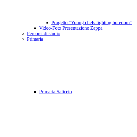
Progetto "Young chefs fighting boredom"
Video-Foto Presentazione Zappa
Percorsi di studio
Primaria
Primaria Saliceto