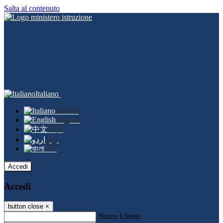
Salta al contenuto
Italiano
Italiano
English
中文
اردو
বাংলা
Accedi
Accedi
button close
×
Nome Utente