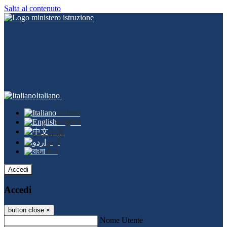
Salta al contenuto
Italiano
Italiano
English
中文
اردو
বাংলা
Accedi
Accedi
button close
×
Nome Utente