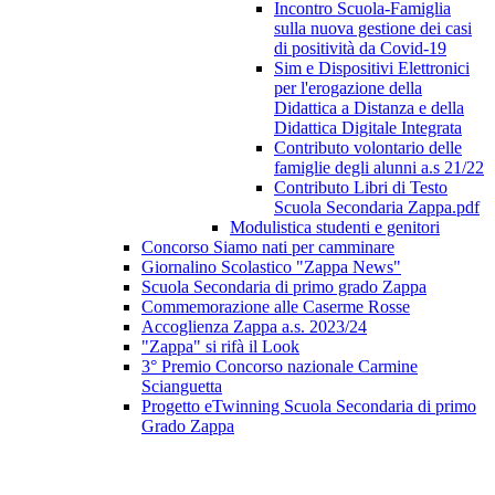
Incontro Scuola-Famiglia
sulla nuova gestione dei casi
di positività da Covid-19
Sim e Dispositivi Elettronici
per l'erogazione della
Didattica a Distanza e della
Didattica Digitale Integrata
Contributo volontario delle
famiglie degli alunni a.s 21/22
Contributo Libri di Testo
Scuola Secondaria Zappa.pdf
Modulistica studenti e genitori
Concorso Siamo nati per camminare
Giornalino Scolastico "Zappa News"
Scuola Secondaria di primo grado Zappa
Commemorazione alle Caserme Rosse
Accoglienza Zappa a.s. 2023/24
"Zappa" si rifà il Look
3° Premio Concorso nazionale Carmine
Scianguetta
Progetto eTwinning Scuola Secondaria di primo
Grado Zappa