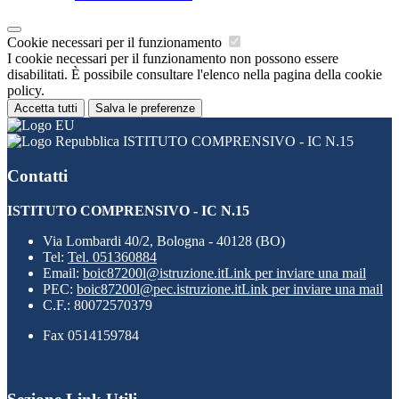
Cookie necessari per il funzionamento
I cookie necessari per il funzionamento non possono essere
disabilitati. È possibile consultare l'elenco nella pagina della cookie
policy.
Accetta tutti
Salva le preferenze
ISTITUTO COMPRENSIVO - IC N.15
Contatti
ISTITUTO COMPRENSIVO - IC N.15
Via Lombardi 40/2, Bologna - 40128 (BO)
Tel:
Tel. 051360884
Email:
boic87200l@istruzione.it
Link per inviare una mail
PEC:
boic87200l@pec.istruzione.it
Link per inviare una mail
C.F.: 80072570379
Fax 0514159784