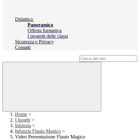
Didattica
Panoramica
Offerta formativa
I progetti delle classi
Sicurezza e Privacy
Contatti
Campo di ricerca per le pagine del sito
Home
>
I luoghi
>
Infanzia
>
Infanzia Flauto Magico
>
Video Presentazione Flauto Magico